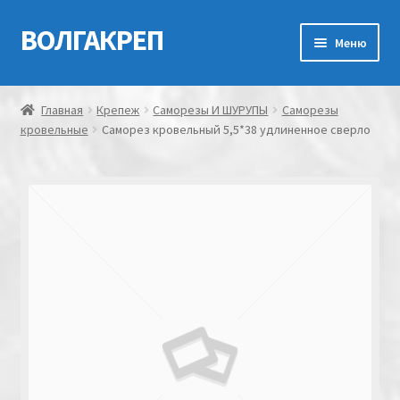
ВОЛГАКРЕП
Перейти
Перейти
Меню
к
к
навигации
содержимому
Главная
Главная
Крепеж
Саморезы И ШУРУПЫ
Саморезы
кровельные
Саморез кровельный 5,5*38 удлиненное сверло
Контакты
Мой аккаунт
Оформление заказа
Корзина
Канатно-веревочная продукция