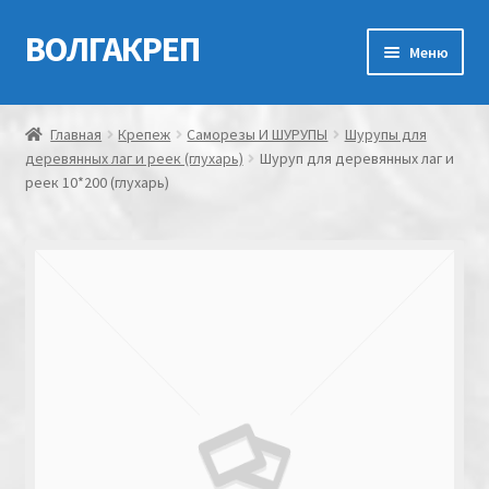
ВОЛГАКРЕП
Перейти
Перейти
Меню
к
к
навигации
содержимому
Главная
Главная
Крепеж
Саморезы И ШУРУПЫ
Шурупы для
деревянных лаг и реек (глухарь)
Шуруп для деревянных лаг и
Контакты
реек 10*200 (глухарь)
Мой аккаунт
Оформление заказа
Корзина
Канатно-веревочная продукция