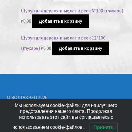
Шуруп для деревянных лаг и реек 6*100 (глухарь)
₽
0.00
Добавить в корзину
Шуруп для деревянных лаг и реек 12*100
(глухарь)
₽
0.00
Добавить в корзину
© ВОЛГАКРЕП 2026
Создано с помощью WooCommerce
.
Мы используем cookie-файлы для наилучшего
представления нашего сайта. Продолжая
использовать этот сайт, вы соглашаетесь с
0
использованием cookie-файлов.
Принять