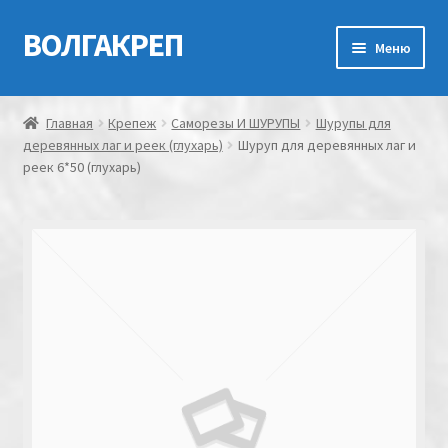
ВОЛГАКРЕП
Перейти
Перейти
Меню
к
к
навигации
содержимому
Главная
Главная
Крепеж
Саморезы И ШУРУПЫ
Шурупы для
деревянных лаг и реек (глухарь)
Шуруп для деревянных лаг и
Контакты
реек 6*50 (глухарь)
Мой аккаунт
Оформление заказа
Корзина
Канатно-веревочная продукция