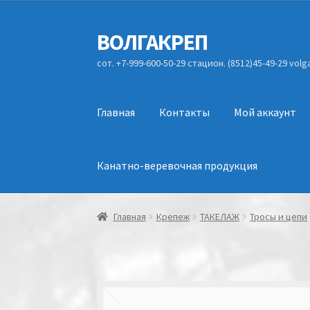
ВОЛГАКРЕП
Перейти
Перейти
к
к
сот. +7-999-600-50-29 стацион. (8512)45-49-29 vol
навигации
содержимому
Главная
Контакты
Мой аккаунт
Канатно-веревочная продукция
Главная
Крепеж
ТАКЕЛАЖ
Тросы и цепи