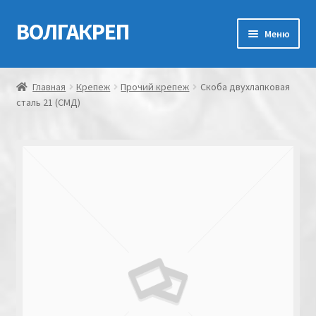
ВОЛГАКРЕП
Перейти
Перейти
Меню
к
к
навигации
содержимому
Главная
Главная
Крепеж
Прочий крепеж
Скоба двухлапковая
сталь 21 (СМД)
Контакты
Мой аккаунт
Оформление заказа
Корзина
Канатно-веревочная продукция